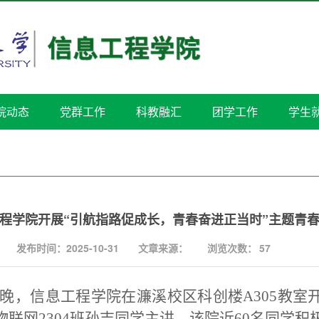
院动态
党群工作
科教融汇
团学工作
学生
程学院开展“引航指路促成长，青春奋进正当时”主题青
发布时间：2025-10-31
文章来源：
浏览次数：
57
晚，信息工程学院在濂溪校区科创楼
A305
教室
物联网
2304
班孙吉同学主讲，该院近
60
名同学积